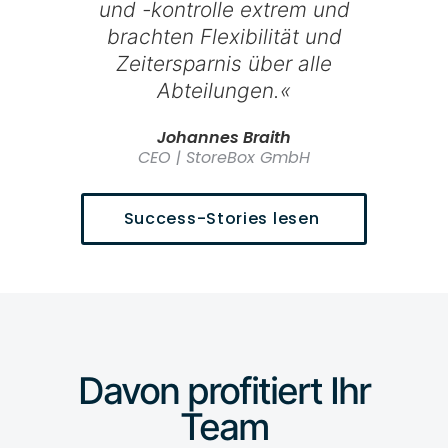
und -kontrolle extrem und
Betre
brachten Flexibilität und
schnelle
Zeitersparnis über alle
von ne
Abteilungen.«
Alex
CEO | byr
Johannes Braith
CEO | StoreBox GmbH
Success-Stories lesen
Davon profitiert Ihr
Team