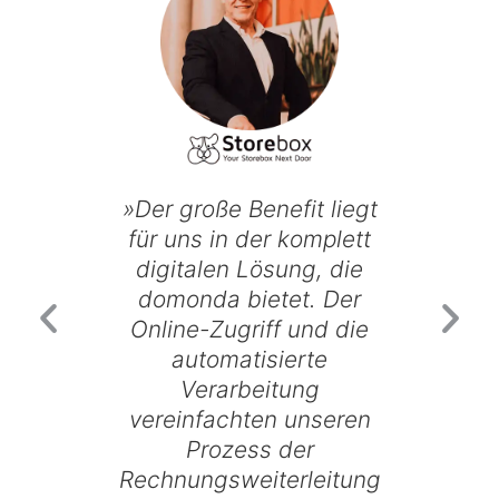
»Der große Benefit liegt
» Durch 
für uns in der komplett
wir de
digitalen Lösung, die
unser
domonda bietet. Der
deutlic
Online-Zugriff und die
können 
automatisierte
viel Ze
Verarbeitung
der Benut
vereinfachten unseren
und der F
Prozess der
Software,
Rechnungsweiterleitung
allem 