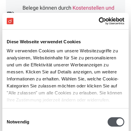
Belege können durch
Kostenstellen und
Tags
bestimmten Standorten und
Abteilungen zugewiesen werden.
Alle domonda Funktionen
Diese Webseite verwendet Cookies
Wir verwenden Cookies um unsere Websitezugriffe zu
analysieren, Websiteinhalte für Sie zu personalisieren
und um die Effektivität unserer Werbeanzeigen zu
Success Story
messen. Klicken Sie auf Details anzeigen, um weitere
Informationen zu erhalten. Wählen Sie, welche Cookie-
Digitale Rechnungsfreigaben
Kategorien Sie zulassen möchten oder klicken Sie auf
bei einer Hotelgruppe im
"Alle zulassen" um alle Cookies zu erlauben. Sie können
Luxussegment
Ihre Zustimmung jederzeit ändern oder widerrufen.
Erfahren Sie, wie eine internationale Hotelgruppe
Einwilligungsauswahl
mehrstufige Rechnungsfreigaben regelbasiert über
Notwendig
mehrere Standorte hinweg mithilfe von domonda