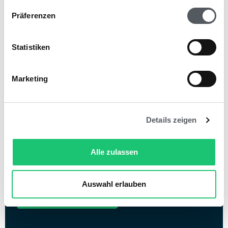
digital abwickelt.
Präferenzen
Weiterlesen
Statistiken
Lernen Sie smartes
Marketing
Belegmanagement und
digitale Rechnungsfreigaben
Details zeigen
für Touristik & Hotellerie
Alle zulassen
kennen.
Auswahl erlauben
Beratung buchen