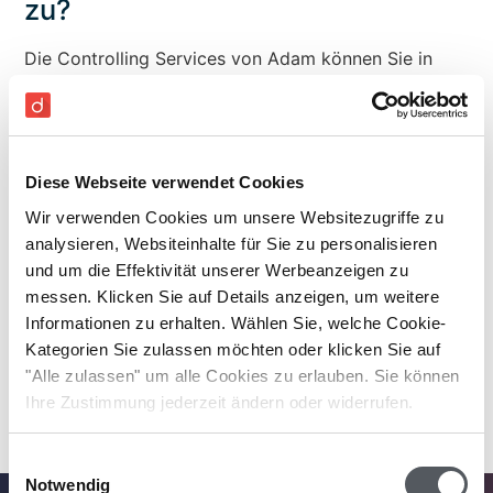
zu?
Die Controlling Services von Adam können Sie in
unterschiedlichen Paketen buchen, mit fixen
monatlichen Preisen und ohne Überraschungen am
Ende des Monats.
Diese Webseite verwendet Cookies
Finance Cockpit
- beinhaltet Die volle Power
Wir verwenden Cookies um unsere Websitezugriffe zu
der Adam Controlling Software + Tutorials &
analysieren, Websiteinhalte für Sie zu personalisieren
Chat Support
und um die Effektivität unserer Werbeanzeigen zu
Controlling Sparring
- Das All-inclusive
messen. Klicken Sie auf Details anzeigen, um weitere
Controlling Paket inkl. Software, 1:1 Finance
Informationen zu erhalten. Wählen Sie, welche Cookie-
Sparring & Academy
Kategorien Sie zulassen möchten oder klicken Sie auf
"Alle zulassen" um alle Cookies zu erlauben. Sie können
Nähere Infos finden Sie auf der
Preiseseite von
Ihre Zustimmung jederzeit ändern oder widerrufen.
Adam
.
Einwilligungsauswahl
Notwendig