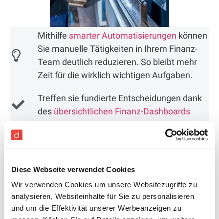
Mithilfe
smarter Automatisierungen
können
Sie manuelle Tätigkeiten in Ihrem Finanz-
Team deutlich reduzieren. So bleibt mehr
Zeit für die wirklich wichtigen Aufgaben.
Treffen sie fundierte Entscheidungen dank
des
übersichtlichen Finanz-Dashboards
Abwicklung von Proforma Rechnungen
Einfache Zusammenarbeit in domonda mit
Diese Webseite verwendet Cookies
ausgeklügeltem Rechte- und Rollensystem
Wir verwenden Cookies um unsere Websitezugriffe zu
Erweiterung um
Controlling-Funktionalität
analysieren, Websiteinhalte für Sie zu personalisieren
mittels der domonda Service-Plattform
und um die Effektivität unserer Werbeanzeigen zu