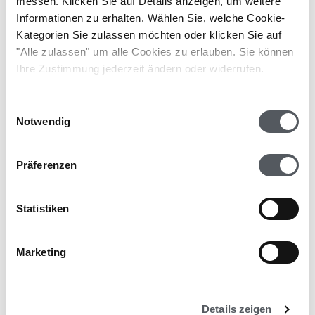
möglich
messen. Klicken Sie auf Details anzeigen, um weitere
Informationen zu erhalten. Wählen Sie, welche Cookie-
Kategorien Sie zulassen möchten oder klicken Sie auf
Alle domonda Funktionen
"Alle zulassen" um alle Cookies zu erlauben. Sie können
Ihre Zustimmung jederzeit ändern oder widerrufen.
Erfahren Sie mehr über Sie die
Einwilligungsauswahl
Notwendig
beste Lösung für
Belegmanagement und
Präferenzen
digitale Rechnungsfreigaben
für Industriebetriebe.
Statistiken
Marketing
Beratung buchen
Details zeigen