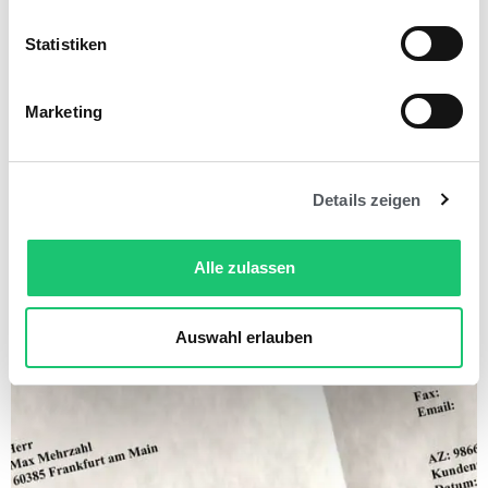
formulieren [Leitfaden & Muster]
Statistiken
Digitale Buchhaltung
Eine Mahnung gut zu formulieren und dabei
Marketing
auch den richtigen Ton zu treffen ist gar nicht
so leicht. Einerseits möchte man bestimmt
darauf hinweisen, dass ...
Details zeigen
Alle zulassen
Auswahl erlauben