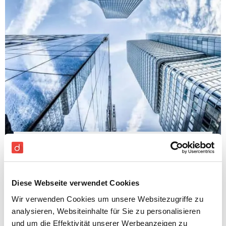
Buchhaltungssoftware Vergleich
2022 für KMU (Guide)
Digitale Buchhaltung
Diese Webseite verwendet Cookies
Eine Buchhaltungssoftware erleichtert die
Wir verwenden Cookies um unsere Websitezugriffe zu
Buchung von Einnahmen und Ausgaben.
analysieren, Websiteinhalte für Sie zu personalisieren
Welche Software am besten geeignet ist hängt
und um die Effektivität unserer Werbeanzeigen zu