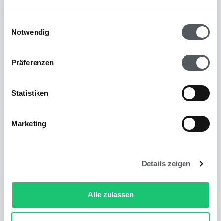
Einwilligungsauswahl
Notwendig
Rechnungen digitalisieren: So geht’s
Präferenzen
richtig [Leitfaden]
WEITERLESEN »
Statistiken
Marketing
Steuerberater Kosten 2022: Kosten,
Nutzen und Alternativen
Details zeigen
WEITERLESEN »
Alle zulassen