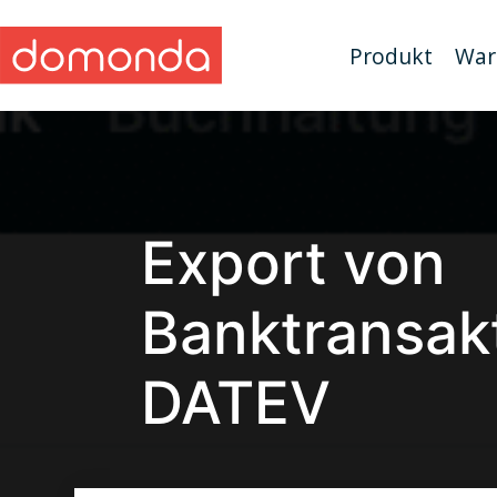
Produkt
War
Export von
Banktransakt
DATEV