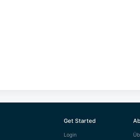
Get Started
Ab
Login
Üb