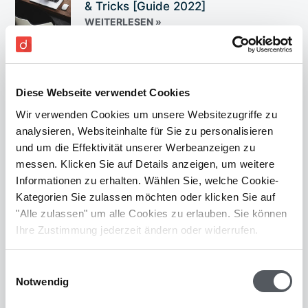
& Tricks [Guide 2022]
WEITERLESEN »
Diese Webseite verwendet Cookies
Wir verwenden Cookies um unsere Websitezugriffe zu
Buchhaltungssoftware Vergleich
analysieren, Websiteinhalte für Sie zu personalisieren
2022 für KMU (Guide)
und um die Effektivität unserer Werbeanzeigen zu
WEITERLESEN »
messen. Klicken Sie auf Details anzeigen, um weitere
Informationen zu erhalten. Wählen Sie, welche Cookie-
Kategorien Sie zulassen möchten oder klicken Sie auf
"Alle zulassen" um alle Cookies zu erlauben. Sie können
Ihre Zustimmung jederzeit ändern oder widerrufen.
Rechnungen digitalisieren: So geht’s
richtig [Leitfaden]
Einwilligungsauswahl
WEITERLESEN »
Notwendig