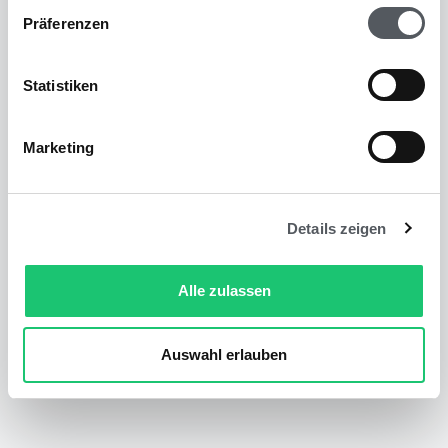
Präferenzen
Statistiken
Steuerberater Kosten 2022: Kosten,
Nutzen und Alternativen
WEITERLESEN »
Marketing
Details zeigen
Vorbereitende Buchhaltung:
Alle zulassen
Definition, Leitfaden & Tipps
WEITERLESEN »
Auswahl erlauben