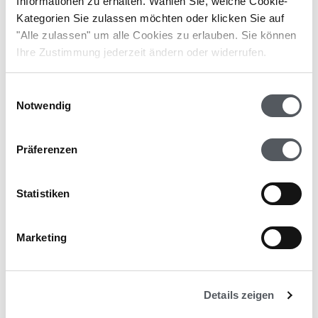
Informationen zu erhalten. Wählen Sie, welche Cookie-
Kategorien Sie zulassen möchten oder klicken Sie auf
durch die Reorganisation Ihrer Finanzabteilung die
"Alle zulassen" um alle Cookies zu erlauben. Sie können
Kosten um ein vielfaches reduziert
.
Ihre Zustimmung jederzeit ändern oder widerrufen.
Einwilligungsauswahl
Notwendig
Präferenzen
Statistiken
»Wir haben lange nach
Marketing
einer passenden Lösung
gesucht. Die klassischen
Online-Buchhaltungen
Details zeigen
konnten unsere