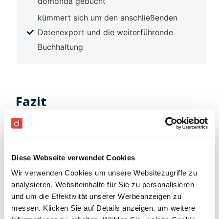
domonda gebucht
kümmert sich um den anschließenden
Datenexport und die weiterführende
Buchhaltung
Fazit
Durch die digitale Belegerfassung hat die
Geschäftsführung heute
tagesaktuelle Finanzdaten
auf Knopfdruck und das Lager für die
Diese Webseite verwendet Cookies
Dokumentenablage konnte vollständig aufgelöst
Wir verwenden Cookies um unsere Websitezugriffe zu
analysieren, Websiteinhalte für Sie zu personalisieren
werden. Die gesamte Buchhaltung konnte außerdem
und um die Effektivität unserer Werbeanzeigen zu
durch die digitalen Arbeitsprozesse
an einem Standort
messen. Klicken Sie auf Details anzeigen, um weitere
zentralisiert werden
. Insgesamt hat Sportnahrung