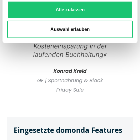
Anforderungen nicht
Alle zulassen
abdecken. Durch
domonda haben wir
endlich tagesaktuelle
Auswahl erlauben
Zahlen und ca. 60%
Kosteneinsparung in der
laufenden Buchhaltung«
Konrad Kreid
GF | Sportnahrung & Black
Friday Sale
Eingesetzte domonda Features