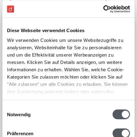
die nach dem Gesetz erforderlichen
Angaben
nicht verändert
werden dürfen. Die
„Echtheit der Herkunft“ bedeutet, dass es
Diese Webseite verwendet Cookies
eine
Sicherheit
über die
Identität des
Wir verwenden Cookies um unsere Websitezugriffe zu
Rechnungsstellers
geben muss. Die Lesbarkeit
analysieren, Websiteinhalte für Sie zu personalisieren
der Rechnung ist vor allem dann wichtig,
und um die Effektivität unserer Werbeanzeigen zu
wenn
Rechnungen digitalisiert
und
messen. Klicken Sie auf Details anzeigen, um weitere
Informationen zu erhalten. Wählen Sie, welche Cookie-
archiviert
werden. Wobei hier die
GoBD
die
Kategorien Sie zulassen möchten oder klicken Sie auf
maßgebenden Regeln vorgeben.
"Alle zulassen" um alle Cookies zu erlauben. Sie können
Ihre Zustimmung jederzeit ändern oder widerrufen.
Was ist die digitale
Einwilligungsauswahl
Rechnungsprüfung?
Notwendig
Die
digitale Rechnungsprüfung
soll Ihnen eine
Präferenzen
Arbeitserleichterung bringen. In der Regel kann