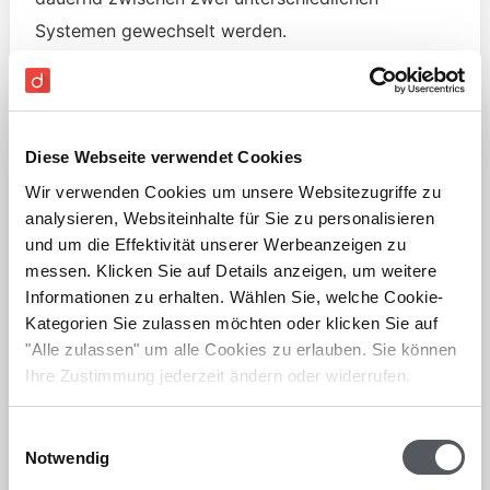
Systemen gewechselt werden.
Durch die Bankintegrationen können Sie
direkt in
der Buchhaltungssoftware
die Bezahlung Ihrer
Rechnungen veranlassen. Genauigkeit ist das A
Diese Webseite verwendet Cookies
und O in jedem Finanzmanagement. Dies bedeutet
Wir verwenden Cookies um unsere Websitezugriffe zu
für vor allem mehr Transparenz, Tagesaktualität
analysieren, Websiteinhalte für Sie zu personalisieren
der Zahlen und mehr Zeit für wichtige Dinge.
und um die Effektivität unserer Werbeanzeigen zu
messen. Klicken Sie auf Details anzeigen, um weitere
7.
Automatisierungen nutzen
Informationen zu erhalten. Wählen Sie, welche Cookie-
Kategorien Sie zulassen möchten oder klicken Sie auf
"Alle zulassen" um alle Cookies zu erlauben. Sie können
Die digitale Buchhaltung für Unternehmen bietet
Ihre Zustimmung jederzeit ändern oder widerrufen.
viele neue Möglichkeiten, die weit über das
Speichern von Rechnungen allein hinausgeht: So
Einwilligungsauswahl
auch die
Automatisierung der
Notwendig
Buchhaltung
und
Belegverarbeitung
. Meist wird