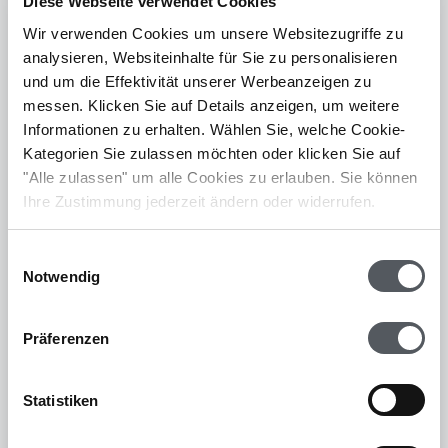
Diese Webseite verwendet Cookies
muss:
Wir verwenden Cookies um unsere Websitezugriffe zu
analysieren, Websiteinhalte für Sie zu personalisieren
Name
und die
Anschrift
des ausstellenden
und um die Effektivität unserer Werbeanzeigen zu
Unternehmens
messen. Klicken Sie auf Details anzeigen, um weitere
UID-Nummer des liefernden Unternehmens
Informationen zu erhalten. Wählen Sie, welche Cookie-
Kategorien Sie zulassen möchten oder klicken Sie auf
Name und Anschrift des Empfängers
"Alle zulassen" um alle Cookies zu erlauben. Sie können
Fortlaufende Rechnungsnummer
Ihre Zustimmung jederzeit ändern oder widerrufen.
Datum der Rechnungslegung sowie
Lieferung
Einwilligungsauswahl
Notwendig
UID-Nummer des Empfängers (bei einem
Gesamtbetrag von über 10.000 Euro
Präferenzen
Reverse
Charge ;
innergemeinschaftliche
Lieferungen
Beschreibung der Lieferung oder der zu
Statistiken
bezahlenden Leistung