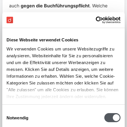
auch
gegen die Buchführungspflicht
. Welche
Konsequenzen können aus einem solchen
Verhalten resultieren? Unter anderem beruft sich
das Finanzamt auf das
Strafgesetzbuch
oder auf
die
Abgabenordnung
. Dort sind auch die
Diese Webseite verwendet Cookies
verschiedenen Pflichten verankert.
Wir verwenden Cookies um unsere Websitezugriffe zu
analysieren, Websiteinhalte für Sie zu personalisieren
Das Finanzamt geht bei einem Verstoß meist wie
und um die Effektivität unserer Werbeanzeigen zu
folgt vor:
messen. Klicken Sie auf Details anzeigen, um weitere
Informationen zu erhalten. Wählen Sie, welche Cookie-
Im ersten Schritt werden die
Kategorien Sie zulassen möchten oder klicken Sie auf
"Alle zulassen" um alle Cookies zu erlauben. Sie können
Vermögensgegenstände, also Gewinn &
Ihre Zustimmung jederzeit ändern oder widerrufen.
Umsatz, mithilfe eines
Branchenvergleichswertes
geschätzt. Dies
Einwilligungsauswahl
tritt dann ein, wenn die
Notwendig
Besteuerungsgrundlage nicht ermittelt